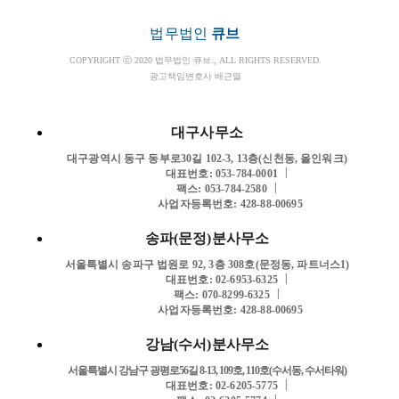
법무법인
큐브
COPYRIGHT ⓒ 2020 법무법인 큐브., ALL RIGHTS RESERVED.
광고책임변호사 배근열
대구사무소
대구광역시 동구 동부로30길 102-3, 13층(신천동, 올인워크)
|
대표번호: 053-784-0001
|
팩스: 053-784-2580
사업자등록번호: 428-88-00695
송파(문정)분사무소
서울특별시 송파구 법원로 92, 3층 308호(문정동, 파트너스1)
|
대표번호: 02-6953-6325
|
팩스: 070-8299-6325
사업자등록번호: 428-88-00695
강남(수서)분사무소
서울특별시 강남구 광평로56길 8-13, 109호, 110호(수서동, 수서타워)
|
대표번호: 02-6205-5775