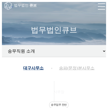
법무법인
큐브
법무법인큐브
대구사무소
송파(문정)분사무소
사무장
송무업무 전반