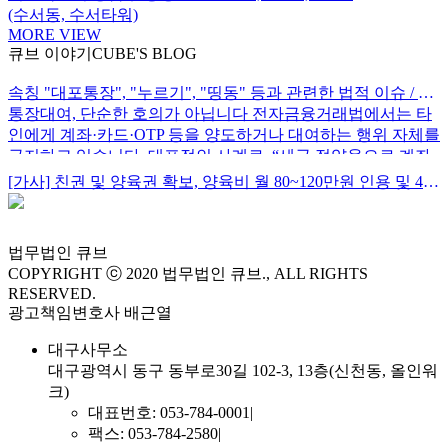
(수서동, 수서타워)
MORE VIEW
큐브 이야기
CUBE'S BLOG
속칭 "대포통장", "누르기", "띵동" 등과 관련한 법적 이슈 / 법무법인 큐브 / 김주원 변호사 / 대구변호사
통장대여, 단순한 호의가 아닙니다 전자금융거래법에서는 타
인에게 계좌·카드·OTP 등을 양도하거나 대여하는 행위 자체를
금지하고 있습니다. 대표적인 사례로, “세금 절약용으로 계좌
좀 빌려달라”, “회사 거래용으로 잠깐 쓰겠다”, “대출 받으려면
[가사] 친권 및 양육권 확보, 양육비 월 80~120만원 인용 및 4개월만에 신속 조정이혼한 사례 / 오수진 변호사
계좌 필요하다”는 식으로 부탁하는 경우가 많고, 이러한 대여
행위에 사용료(일명 '장값')를 주면서 유혹하는 경우가 있는데,
대부분 사기 조직이 사용하는 수법입니다. 단순 가담처럼 보이
법무법인
큐브
지만 형사처벌 대상이며, 통장대여로 인해 제3의 피해자가 기
COPYRIGHT ⓒ 2020 법무법인 큐브., ALL RIGHTS
하급수적으로 양산되는 만큼 처벌 수위도 강해지고 있는 추세
RESERVED.
입니다. ‘누르기’, ‘띵동’의 정체 (범죄수익 은닉) 최근 문제
광고책임변호사 배근열
되.......
대구사무소
대구광역시 동구 동부로30길 102-3, 13층(신천동, 올인워
크)
대표번호: 053-784-0001
|
팩스: 053-784-2580
|